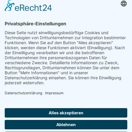
Termine
Weitere Angebote
Downloads
Verein
SVT Trainingsorte
Allgemein
Allgemein
Über uns
Aufsichtsrat
Vorstand
Ansprechpartner
Anmeldung
Kontakt
Kontaktformular