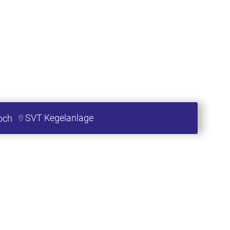
SVT Kegelanlage
och
3