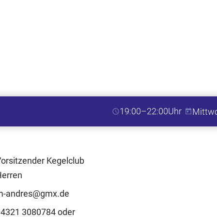
19:00–22:00
Uhr
Mittw
orsitzender Kegelclub
Herren
m-andres@gmx.de
04321 3080784 oder