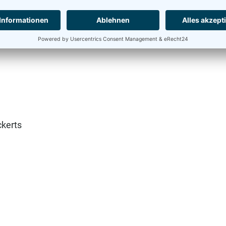
hs,
ckerts