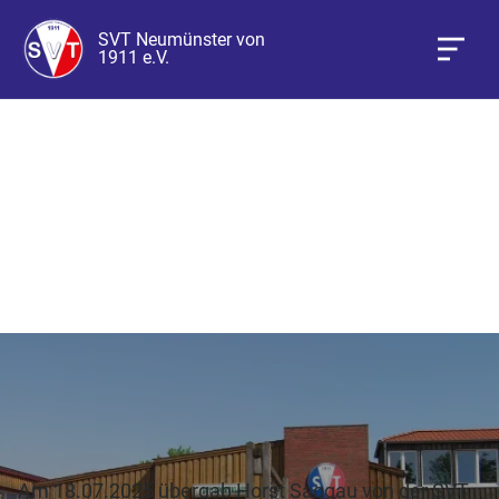
SVT Neumünster von
1911 e.V.
SVT Stiftung übergibt
Trainingsgerät an die
Tischtennisabteilung
Am 18.07.2025 übergab Horst Saggau von der SVT