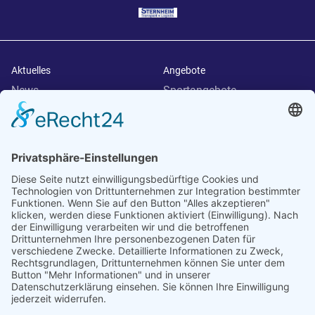
Aktuelles
Angebote
News
Sportangebote
Termine
Weitere Angebote
Downloads
Verein
SVT Trainingsorte
Allgemein
Allgemein
Über uns
Aufsichtsrat
Vorstand
Ansprechpartner
Anmeldung
Kontakt