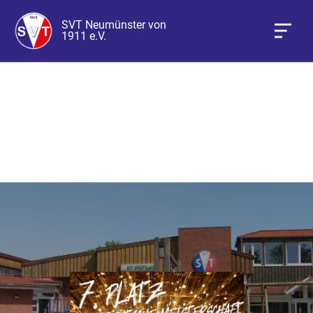
SVT Neumünster von
1911 e.V.
Mixed-Volleyball NDM 7.
Platz 😼💯🔥