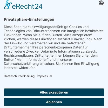
Termine
Weitere Angebote
Downloads
Verein
SVT Trainingsorte
Allgemein
Allgemein
Über uns
Aufsichtsrat
Vorstand
Ansprechpartner
Anmeldung
Kontakt
Kontaktformular