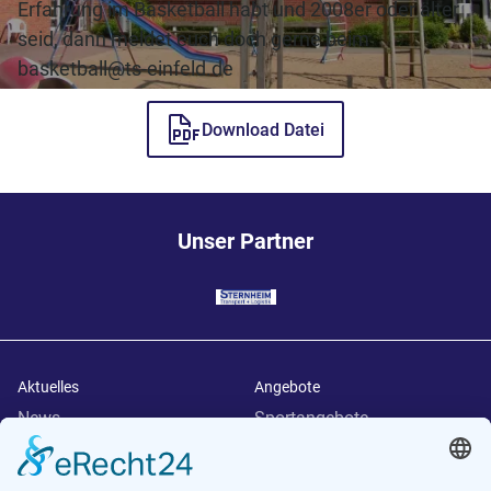
Erfahrung im Basketball habt und 2008er oder älter
seid, dann meldet euch doch gerne beim
basketball@ts-einfeld.de
Download Datei
Unser Partner
Aktuelles
Angebote
News
Sportangebote
Termine
Weitere Angebote
Downloads