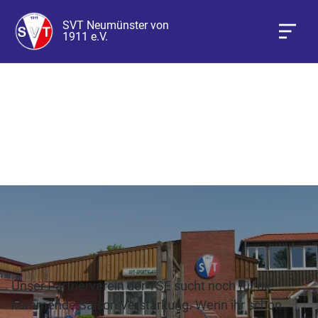
SVT Neumünster von
1911 e.V.
Basketball Herren
Verstärkung gesucht 💪👀
Unser Partnerverein der TSE sucht noch für die
kommende Saison Verstärkung. Wenn ihr schon